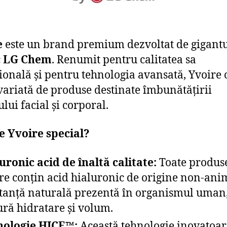
e
este un brand premium dezvoltat de gigant
c
LG Chem
. Renumit pentru calitatea sa
ională și pentru tehnologia avansată, Yvoire 
ariată de produse destinate îmbunătățirii
lui facial și corporal.
e Yvoire special?
uronic acid de înaltă calitate:
Toate produs
re conțin acid hialuronic de origine non-ani
tanță naturală prezentă în organismul uman,
ură hidratare și volum.
nologie HICE™:
Această tehnologie inovatoar