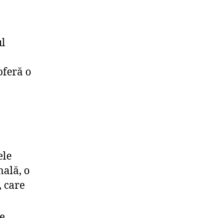
ul
oferă o
ele
mală, o
 care
e