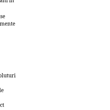
ani în
se
tamente
pluturi
de
ct