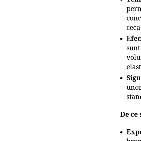
perm
conc
ceea
Efec
sunt
volu
elast
Sigu
unor
stan
De ce 
Expe