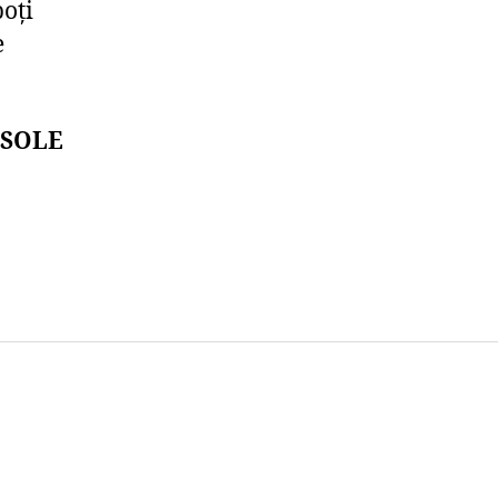
poți
e
l SOLE