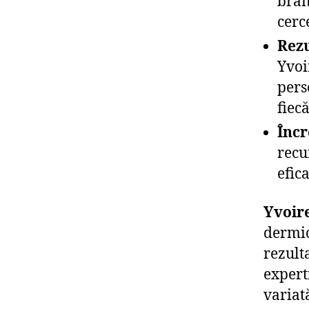
bran
cerc
Rezu
Yvoi
pers
fiec
Încr
recu
efic
Yvoir
dermic
rezult
expert
variat