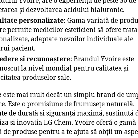
dului Yvoire, are o experiență de peste 30 de 
etarea și dezvoltarea acidului hialuronic.
ltate personalizate:
Gama variată de produ
re permite medicilor esteticieni să ofere tra
onalizate, adaptate nevoilor individuale ale
ărui pacient.
edere și recunoaștere:
Brandul Yvoire este
noscut la nivel mondial pentru calitatea și
acitatea produselor sale.
e
este mai mult decât un simplu brand de um
e. Este o promisiune de frumusețe naturală,
ate de durată și siguranță maximă, sustinută 
iza si inovatia LG Chem. Yvoire oferă o gamă
ă de produse pentru a te ajuta să obții un aspe