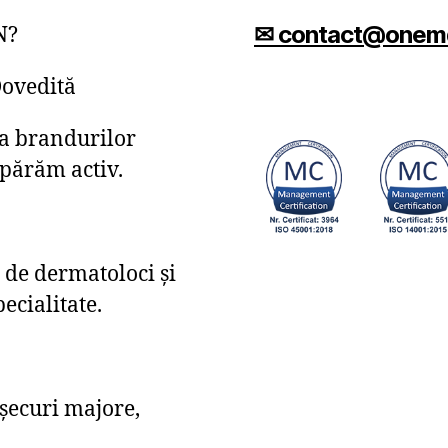
✉ contact@onem
N?
Dovedită
ea brandurilor
apărăm activ.
de dermatoloci și
ecialitate.
eșecuri majore,