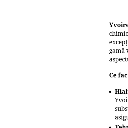
Yvoir
chimi
excepț
gamă v
aspectu
Ce fac
Hial
Yvoi
subs
asig
Teh