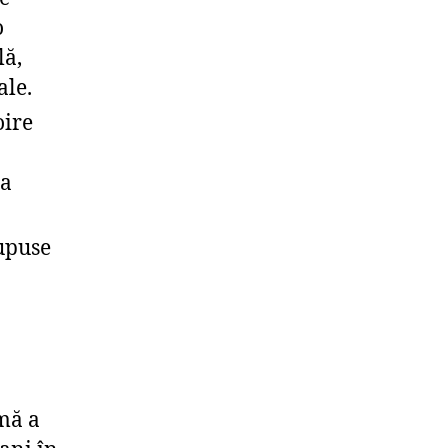
o
lă,
ale.
oire
ea
upuse
mă a