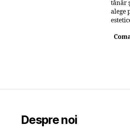
tânăr 
alege 
estetic
Coman
Despre noi