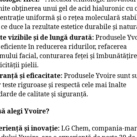
ite obținerea unui gel de acid hialuronic cu 
entrație uniformă și o rețea moleculară stabi
 ce duce la rezultate estetice durabile și natur
te vizibile și de lungă durată:
Produsele Yv
 eficiente în reducerea ridurilor, refacerea
mului facial, conturarea feței și îmbunătățir
icității pielii.
ranță și eficacitate:
Produsele Yvoire sunt s
 teste riguroase și respectă cele mai înalte
darde de calitate și siguranță.
să alegi Yvoire?
riență și inovație:
LG Chem, compania-ma